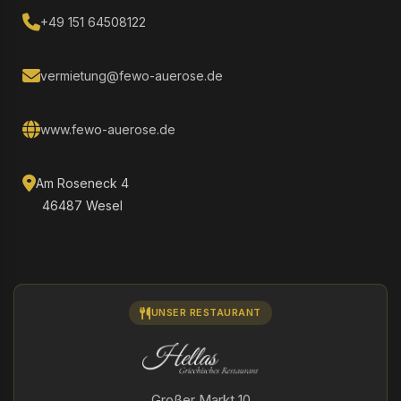
+49 151 64508122
vermietung@fewo-auerose.de
www.fewo-auerose.de
Am Roseneck 4
46487 Wesel
UNSER RESTAURANT
Großer Markt 10