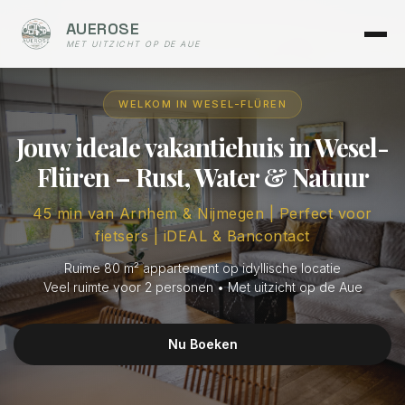
AUEROSE
MET UITZICHT OP DE AUE
WELKOM IN WESEL-FLÜREN
Jouw ideale vakantiehuis in Wesel-
Flüren – Rust, Water & Natuur
45 min van Arnhem & Nijmegen | Perfect voor
fietsers | iDEAL & Bancontact
Ruime 80 m² appartement op idyllische locatie
Veel ruimte voor 2 personen • Met uitzicht op de Aue
Nu Boeken