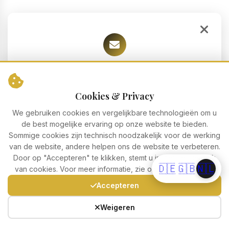
Nieuwsbrief abonneren
Blijf op de hoogte van actuele aanbiedingen, speciale acties en
Cookies & Privacy
nieuws over Vakantieappartement Auerose.
We gebruiken cookies en vergelijkbare technologieën om u
de best mogelijke ervaring op onze website te bieden.
Sommige cookies zijn technisch noodzakelijk voor de werking
van de website, andere helpen ons de website te verbeteren.
Door op "Accepteren" te klikken, stemt u in met het gebruik
🇩🇪
🇬🇧
🇳🇱
van cookies. Voor meer informatie, zie onze
Privacybeleid
.
Accepteren
Abonneren
Ik heb de
Privacyverklaring
gelezen en geaccepteerd. *
Weigeren