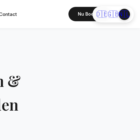
🇩🇪
🇬🇧
🇳🇱
Contact
Nu Boeken
n &
den