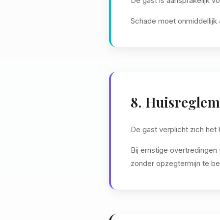
De gast is aansprakelijk v
Schade moet onmiddellijk
8. Huisreglem
De gast verplicht zich het
Bij ernstige overtredinge
zonder opzegtermijn te be