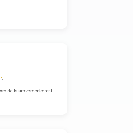
r
.
or om de huurovereenkomst