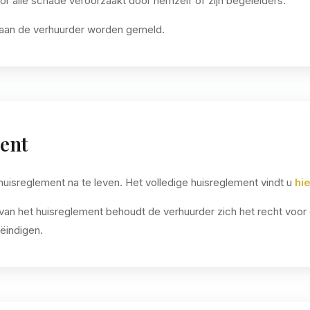
oor alle schade veroorzaakt door hemzelf of zijn begeleiders.
 aan de verhuurder worden gemeld.
ent
 huisreglement na te leven. Het volledige huisreglement vindt u
hie
n van het huisreglement behoudt de verhuurder zich het recht vo
ëindigen.